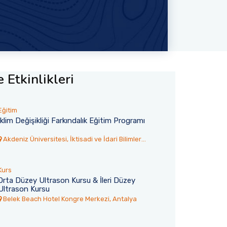
 Etkinlikleri
Eğitim
İklim Değişikliği Farkındalık Eğitim Programı
Akdeniz Üniversitesi, İktisadi ve İdari Bilimler
Fakültesi Toplantı Salonu
Kurs
Orta Düzey Ultrason Kursu & İleri Düzey
Ultrason Kursu
6
30 Temmuz 2026
Belek Beach Hotel Kongre Merkezi, Antalya
rsitesi’nden
Akdeniz TÖMER’den 77 Ulus
Yangına İtfaiye
Öğrenci Mezun Oldu