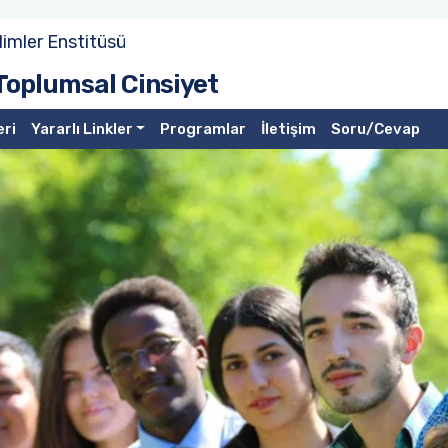
limler Enstitüsü
Toplumsal Cinsiyet
eri
Yararlı Linkler
Programlar
İletişim
Soru/Cevap