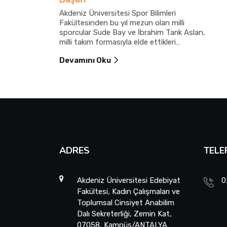
Akdeniz Üniversitesi Spor Bilimleri
Fakültesinden bu yıl mezun olan milli
sporcular Sude Bay ve İbrahim Tarık Aslan,
milli takım formasıyla elde ettikleri
uluslararası derecelerle üniversitelerine ve
Devamını Oku
Türkiye’ye gurur yaşattı.
ADRES
TELE
Akdeniz Üniversitesi Edebiyat
0
Fakültesi, Kadın Çalışmaları ve
Toplumsal Cinsiyet Anabilim
Dalı Sekreterliği, Zemin Kat,
07058, Kampüs/ANTALYA